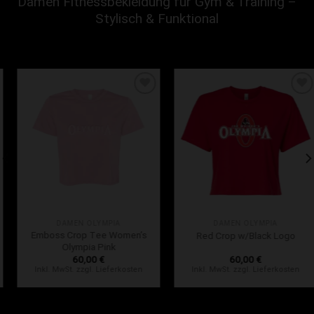
Damen Fitnessbekleidung für Gym & Training –
Stylisch & Funktional
Zur Wunschliste hinzufügen
Zur Wunschliste hinzufügen
DAMEN OLYMPIA
DAMEN OLYMPIA
Emboss Crop Tee Women’s
Red Crop w/Black Logo
Olympia Pink
60,00
€
60,00
€
Inkl. MwSt. zzgl. Lieferkosten
Inkl. MwSt. zzgl. Lieferkosten