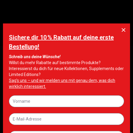
AKTIONEN
NEBBIA
SHOP
ERGÄNZUNGEN
OLYMPIA
FITNESSGERÄTE