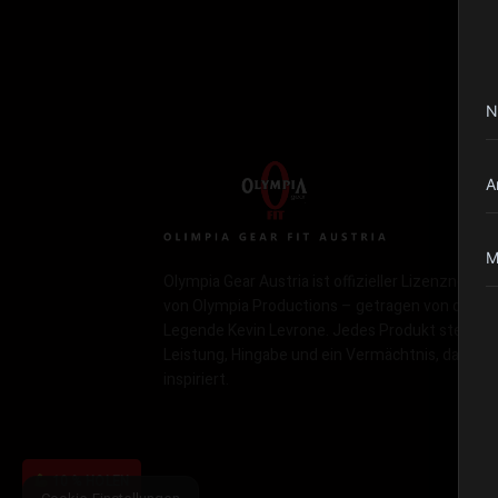
N
A
M
Olympia Gear Austria ist offizieller Lizenznehme
von Olympia Productions – getragen von der
Legende Kevin Levrone. Jedes Produkt steht fü
Leistung, Hingabe und ein Vermächtnis, das
inspiriert.
10 % HOLEN