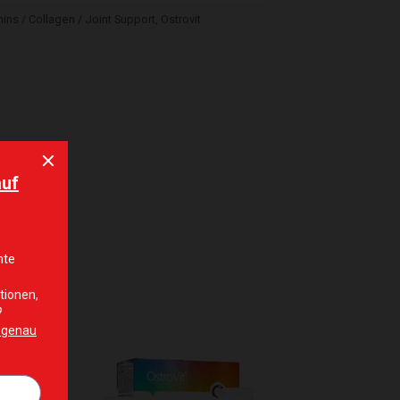
mins / Collagen / Joint Support
,
Ostrovit
hinzufügen
Zur Wunschliste hinzufügen