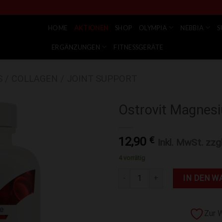
HOME
AKTIONEN
SHOP
OLYMPIA
NEBBIA
S
ERGÄNZUNGEN
FITNESSGERÄTE
 / COLLAGEN / JOINT SUPPORT
Ostrovit Magnesi
Zur Wunschliste hinzufügen
12,90
€
Inkl. MwSt. zzg
4 vorrätig
Ostrovit Magnesium Glycinate 
IN DEN W
Zur 