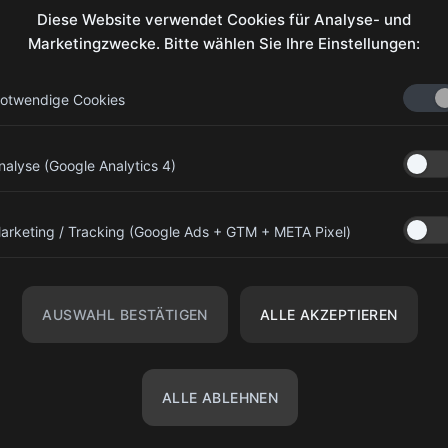
Üb
Diese Website verwendet Cookies für Analyse- und
Marketingzwecke. Bitte wählen Sie Ihre Einstellungen:
Ko
otwendige Cookies
olympiagear.eu@gmail.com
nalyse (Google Analytics 4)
+43 676 7733794
Kinderspitalgasse 13, 1090 Wien,
arketing / Tracking (Google Ads + GTM + META Pixel)
Österreich
r
Olympia Gear Austria
r
AUSWAHL BESTÄTIGEN
ALLE AKZEPTIEREN
@olympiagear_austria
ALLE ABLEHNEN