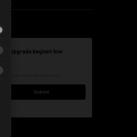
er uns
ntakt