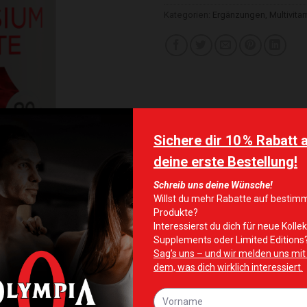
Kategorien:
Ergänzungen
,
Multivita
-50%
te hinzufügen
Zur Wunschliste hinzufügen
Zur Wunschliste 