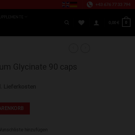
+43 676 77 33 794
UPPLEMENTE
0
0,00
€
um Glycinate 90 caps
l. Lieferkosten
90 caps Menge
ARENKORB
Wunschliste hinzufügen