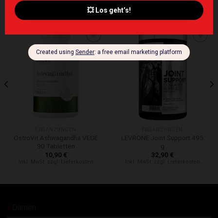
ÄHNLICHE PRODUKTE
Zur Wunschliste hinzufügen
Zur Wunschliste hinzufügen
ERGÄNZUNGEN
ERGÄNZUNGEN
OstroVit Ashwagandha VEGE
LEVRONE Joint Support 495
90 Tabletten
g
10,90
€
32,90
€
Inkl. MwSt. zzgl. Lieferkosten
Inkl. MwSt. zzgl. Lieferkosten
Damen