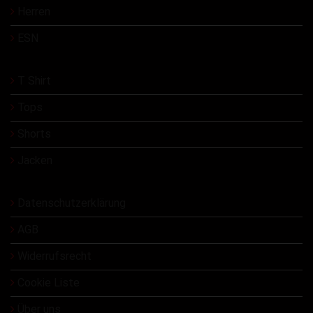
Herren
ESN
T Shirt
Tops
Shorts
Jacken
Datenschutzerklärung
AGB
Widerrufsrecht
Cookie Liste
Über uns