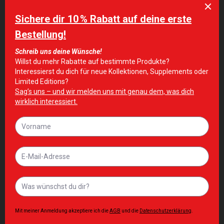
wenn Sie gegen einen der Inhaltsstoffe des
Produkts allergisch sind. Das Produkt sollte nicht
von Kindern, schwangeren Frauen und stillenden
Müttern verwendet werden. Außerhalb der
Reichweite von kleinen Kindern aufbewahren.
FACTS
WIRKSAME
PORTION 6
%
BESTANDTEILE
TROPFEN
RI*
Vitamin A
800 µg
100%
300
Vitamin E
36 mg
%
*RI – Referenzaufnahme