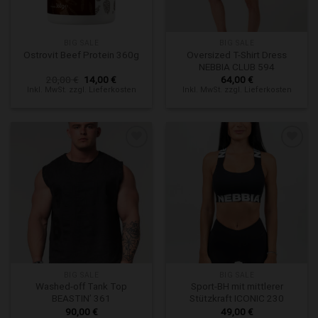
BIG SALE
BIG SALE
Oversized T-Shirt Dress
Ostrovit Beef Protein 360g
NEBBIA CLUB 594
Ursprünglicher
Aktueller
20,00
€
14,00
€
64,00
€
Preis
Preis
Inkl. MwSt. zzgl. Lieferkosten
Inkl. MwSt. zzgl. Lieferkosten
war:
ist:
20,00 €
14,00 €.
Zur Wunschliste hinzufügen
Zur Wunschliste hinzufügen
BIG SALE
BIG SALE
Washed-off Tank Top
Sport-BH mit mittlerer
BEASTIN’ 361
Stützkraft ICONIC 230
90,00
€
49,00
€