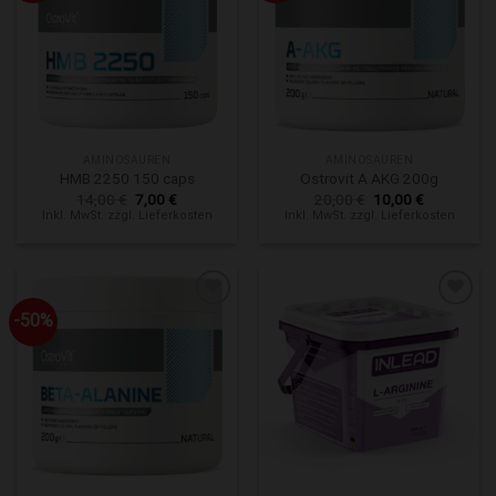
Zur Wunschliste hinzufügen
Zur Wunschliste hinzufügen
AMINOSAUREN
AMINOSAUREN
HMB 2250 150 caps
Ostrovit A AKG 200g
Ursprünglicher
Aktueller
Ursprünglicher
Aktueller
14,00
€
7,00
€
20,00
€
10,00
€
Preis
Preis
Preis
Preis
Inkl. MwSt. zzgl. Lieferkosten
Inkl. MwSt. zzgl. Lieferkosten
war:
ist:
war:
ist:
14,00 €
7,00 €.
20,00 €
10,00 €.
-50%
Zur Wunschliste hinzufügen
Zur Wunschliste hinzufügen