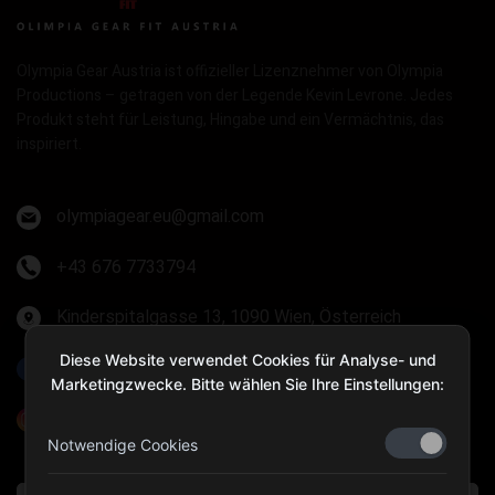
Olympia Gear Austria ist offizieller Lizenznehmer von Olympia
Productions – getragen von der Legende Kevin Levrone. Jedes
Produkt steht für Leistung, Hingabe und ein Vermächtnis, das
inspiriert.
olympiagear.eu@gmail.com
+43 676 7733794
Kinderspitalgasse 13, 1090 Wien, Österreich
Diese Website verwendet Cookies für Analyse- und
Olympia Gear Austria
Marketingzwecke. Bitte wählen Sie Ihre Einstellungen:
@olympiagear_austria
Notwendige Cookies