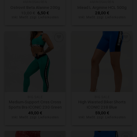
AMINOSAUREN
AMINOSAUREN
Ostrovit Beta Alanine 200g
Inlead L Arginine HCL 500g
Ursprünglicher
Aktueller
13,00
€
6,50
€
28,00
€
Preis
Preis
Inkl. MwSt. zzgl. Lieferkosten
Inkl. MwSt. zzgl. Lieferkosten
war:
ist:
13,00 €
6,50 €.
Zur Wunschliste hinzufügen
Zur Wunschliste hinzufügen
BIG SALE
BIG SALE
Medium-Support Criss Cross
High Waisted Biker Shorts
Sports Bra ICONIC 230 Green
ICONIC 238 Blue
49,00
€
59,00
€
Inkl. MwSt. zzgl. Lieferkosten
Inkl. MwSt. zzgl. Lieferkosten