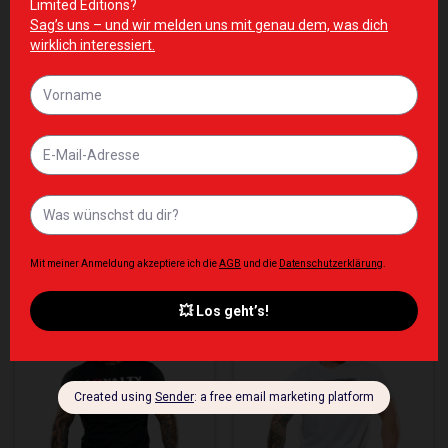
Zur Wunschliste hinzufügen
Zur Wunschliste hinzufügen
BIG SALE
KURZARM
JOE WEIDER CAMO TEE
WEIGHT PLATE TEE
60,00
€
59,00
€
Inkl. MwSt. zzgl. Lieferkosten
Inkl. MwSt. zzgl. Lieferkosten
Zur Wunschliste hinzufügen
Zur Wunschliste hinzufügen