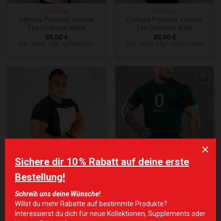
HERREN
HERREN
Olympia Premium Vertical
Olympia Premium Vertical
Tee Oversize White
Tee Oversize Black
85,00
€
85,00
€
Inkl. MwSt. zzgl. Lieferkosten
Inkl. MwSt. zzgl. Lieferkosten
Zur Wunschliste hinzufügen
Zur Wunschliste hinzufügen
BIG SALE
BIG SALE
LV Skyline Tee
O TEE Green
60,00
€
60,00
€
Inkl. MwSt. zzgl. Lieferkosten
Inkl. MwSt. zzgl. Lieferkosten