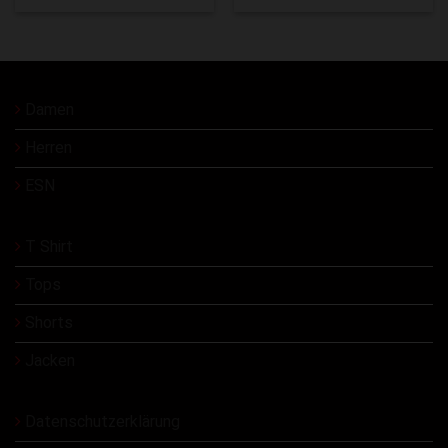
Damen
Herren
ESN
T Shirt
Tops
Shorts
Jacken
Datenschutzerklärung