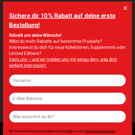
ÄHNLICHE PRODUKTE
Zur Wunschliste hinzufügen
Zur Wunschliste hinzufügen
ERGÄNZUNGEN
ERGÄNZUNGEN
OstroVit Pharma Vitamin D3
OstroVit Keep Sleep
4000 IE Tropfen 30 ml
Melatonin 180 Tabs
12,90
€
8,90
€
Inkl. MwSt. zzgl. Lieferkosten
Inkl. MwSt. zzgl. Lieferkosten