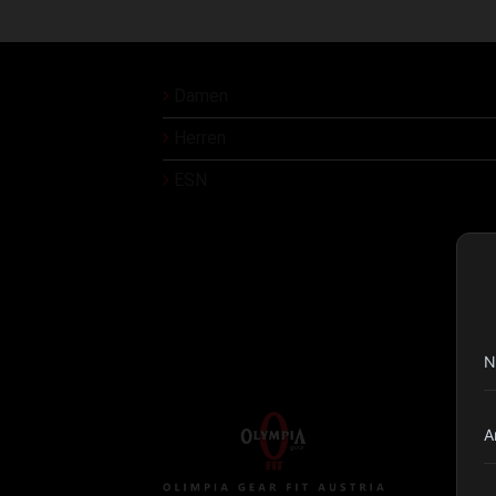
Damen
Herren
ESN
N
A