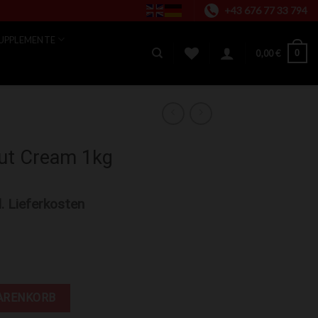
+43 676 77 33 794
UPPLEMENTE
0
0,00
€
nut Cream 1kg
l. Lieferkosten
 Menge
ARENKORB