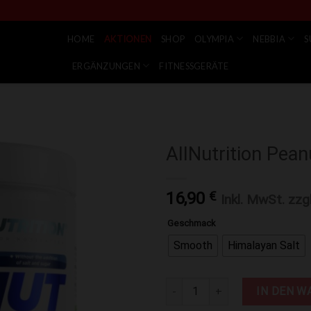
HOME
AKTIONEN
SHOP
OLYMPIA
NEBBIA
S
ERGÄNZUNGEN
FITNESSGERÄTE
AllNutrition Pea
Zur Wunschliste hinzufügen
16,90
€
Inkl. MwSt. zzg
Geschmack
Smooth
Himalayan Salt
AllNutrition Peanut Cream 1kg
IN DEN W