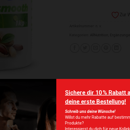
Zur 
Artikelnummer:
n. v.
Kategorien:
AllNutrition
,
Ergänzung
Smooth, Himalayan Salt