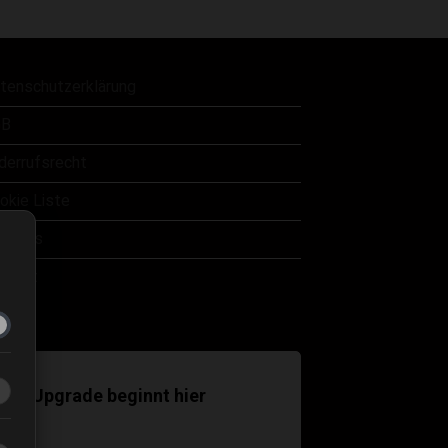
war:
ist:
32,00 €
16,00 €.
tenschutzerklärung
B
derrufsrecht
okie Liste
er uns
ntakt