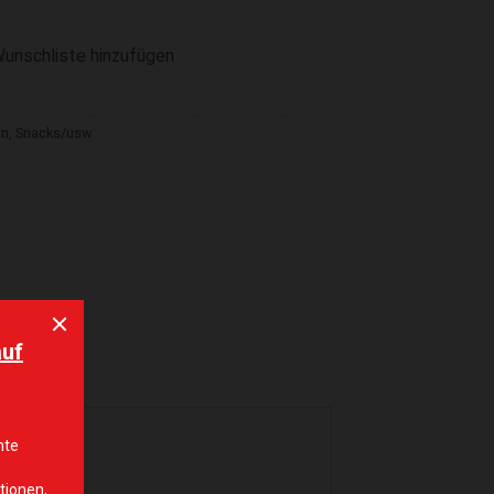
Wunschliste hinzufügen
en
,
Snacks/usw