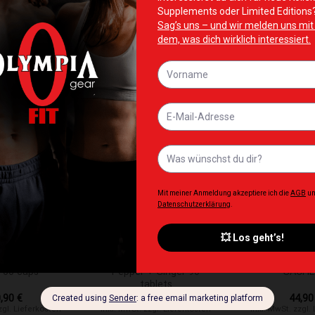
te hinzufügen
Zur Wunschliste hinzufügen
Zur Wunschliste 
NICHT VO
+
+
NZUNGEN
ERGÄNZUNGEN
BAD A
VITA&MINERALS
OstroVit Turmeric + Black
BAD ASS 
 60 caps
Pepper + Ginger 90
SACH
tablets
0,90
€
15,90
€
44,9
zgl. Lieferkosten
Inkl. MwSt. zzgl. Lieferkosten
Inkl. MwSt. zzgl.