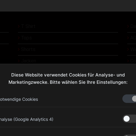
T Shirt
Da
Tops
AG
Shorts
Wi
Jacken
Co
Üb
Diese Website verwendet Cookies für Analyse- und
Marketingzwecke. Bitte wählen Sie Ihre Einstellungen:
Ko
otwendige Cookies
olympiagear.eu@gmail.com
nalyse (Google Analytics 4)
+43 676 7733794