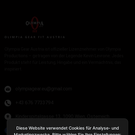
Olympia Gear Austria ist offizieller Lizenznehmer von Olympia
Productions – getragen von der Legende Kevin Levrone. Jedes
Produkt steht für Leistung, Hingabe und ein Vermächtnis, das
inspiriert.
olympiagear.eu@gmail.com
+43 676 7733794
Kinderspitalgasse 13, 1090 Wien, Österreich
Diese Website verwendet Cookies für Analyse- und
Olympia Gear Austria
Marketingzwecke. Bitte wählen Sie Ihre Einstellungen: