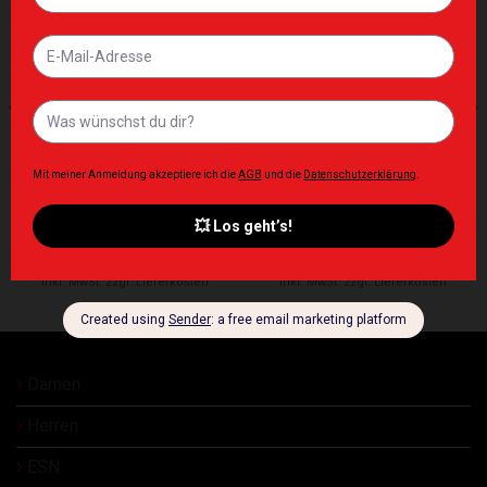
Zur Wunschliste hinzufügen
Zur Wunschliste hinzufügen
ERGÄNZUNGEN
ERGÄNZUNGEN
OstroVit Fatburner für Frauen
OstroVit Vitamin B Complex
60 caps
90 tablets
14,90
€
8,90
€
Inkl. MwSt. zzgl. Lieferkosten
Inkl. MwSt. zzgl. Lieferkosten
Damen
Herren
ESN