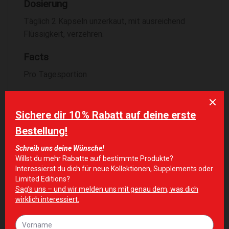
Dosierung
Täglich 2 Kapseln unzerkaut, mit ausreichend
Flüssigkeit, verzehren.
Facts
Pro Tagesportion
NÄHRSTOFFE /
PRO
ZUSAMMENSETZUNG
TAGESPORTION
Magnesiumbisglycinat
1500 mg
davon Magnesium
300 mg
ÄHNLICHE PRODUKTE