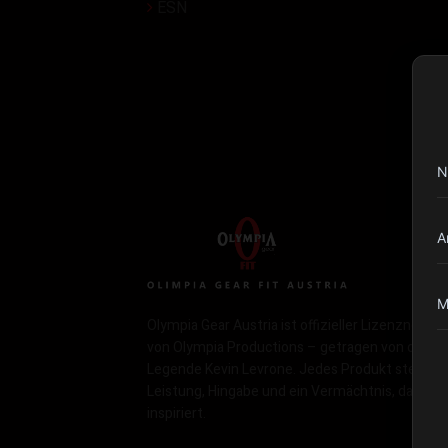
ESN
N
A
M
Olympia Gear Austria ist offizieller Lizenznehme
von Olympia Productions – getragen von der
Legende Kevin Levrone. Jedes Produkt steht fü
Leistung, Hingabe und ein Vermächtnis, das
inspiriert.