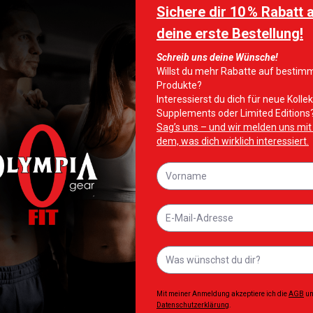
1 kg
M, L