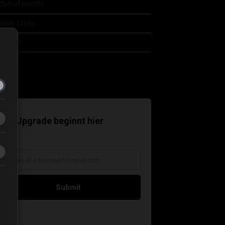
derrufsrecht
okie Liste
er uns
ntakt