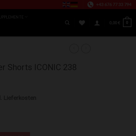
+43 676 77 33 794
UPPLEMENTE
0
0,00
€
er Shorts ICONIC 238
l. Lieferkosten
NIC 238 Green Menge