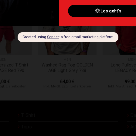
te hinzufügen
Zur Wunschliste hinzufügen
Zur Wunschliste 
+
+
MEN
MEN
MEN
rsized T-Shirt
Washed Rag Top GOLDEN
Long Pullov
AGE Red 790
AGE Light Grey 788
LEGACY R
9,00
€
64,00
€
99,0
zgl. Lieferkosten
Inkl. MwSt. zzgl. Lieferkosten
Inkl. MwSt. zzgl.
T Shirt
Da
Tops
AG