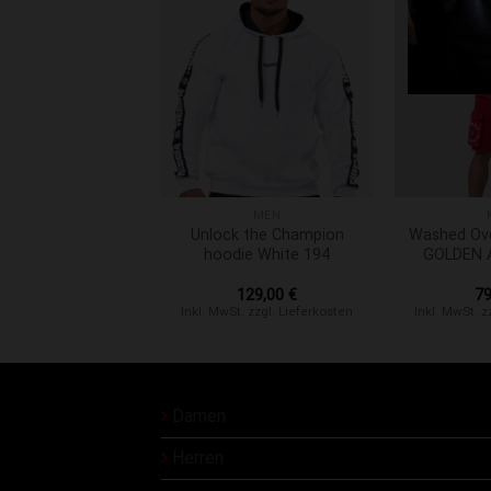
liste hinzufügen
Zur Wunschliste hinzufügen
Zur Wunschlis
+
+
MEN
MEN
Oversized T-Shirt
Unlock the Champion
Washed Ove
AGE Tshirt Black
hoodie White 194
GOLDEN 
790
79,00
€
129,00
€
7
t. zzgl. Lieferkosten
Inkl. MwSt. zzgl. Lieferkosten
Inkl. MwSt. z
Damen
Herren