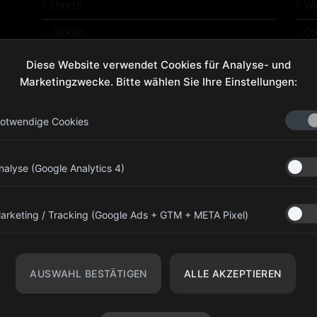
Shorts
Wi
Jacken
Co
Üb
Diese Website verwendet Cookies für Analyse- und
Marketingzwecke. Bitte wählen Sie Ihre Einstellungen:
Ko
otwendige Cookies
olympiagear.eu@gmail.com
nalyse (Google Analytics 4)
+43 676 7733794
Kinderspitalgasse 13, 1090 Wien,
arketing / Tracking (Google Ads + GTM + META Pixel)
Österreich
r
Olympia Gear Austria
r
AUSWAHL BESTÄTIGEN
ALLE AKZEPTIEREN
@olympiagear_austria