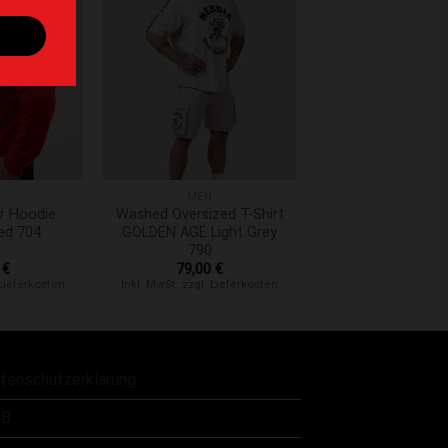
hinzufügen
Zur Wunschliste hinzufügen
+
MEN
er Hoodie
Washed Oversized T-Shirt
ed 704
GOLDEN AGE Light Grey
790
0
€
79,00
€
 Lieferkosten
Inkl. MwSt. zzgl. Lieferkosten
tenschutzerklärung
B