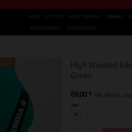
HOME
AKTIONEN
SHOP
OLYMPIA
NEBBIA
S
ERGÄNZUNGEN
FITNESSGERÄTE
High Waisted Bik
Green
Zur Wunschliste hinzufügen
59,00
€
Inkl. MwSt. zzg
Size
M
L
High Waisted Biker Shorts ICO