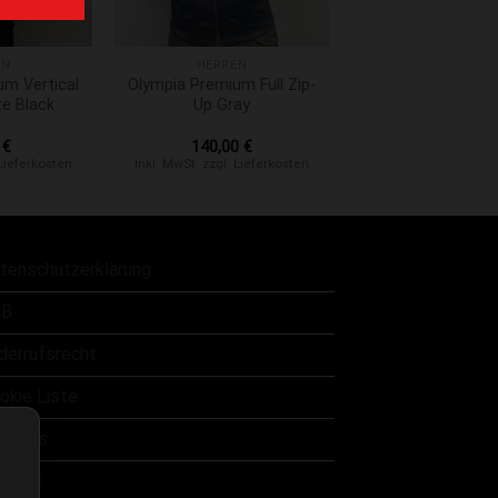
+
EN
HERREN
um Vertical
Olympia Premium Full Zip-
ze Black
Up Gray
0
€
140,00
€
 Lieferkosten
Inkl. MwSt. zzgl. Lieferkosten
tenschutzerklärung
B
derrufsrecht
okie Liste
er uns
ntakt