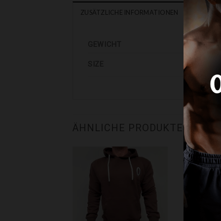
ZUSÄTZLICHE INFORMATIONEN
GEWICHT
SIZE
ÄHNLICHE PRODUKTE
liste hinzufügen
Zur Wunschliste hinzufügen
Zur Wunschlis