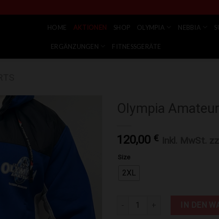
HOME
AKTIONEN
SHOP
OLYMPIA
NEBBIA
S
ERGÄNZUNGEN
FITNESSGERÄTE
RTS
Olympia Amateur
Zur Wunschliste hinzufügen
120,00
€
Inkl. MwSt. zz
Size
2XL
Olympia Amateur Mens Zip Hoo
IN DEN W