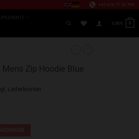
+43 676 77 33 794
UPPLEMENTE
0
0,00
€
 Mens Zip Hoodie Blue
gl. Lieferkosten
die Blue Menge
ARENKORB