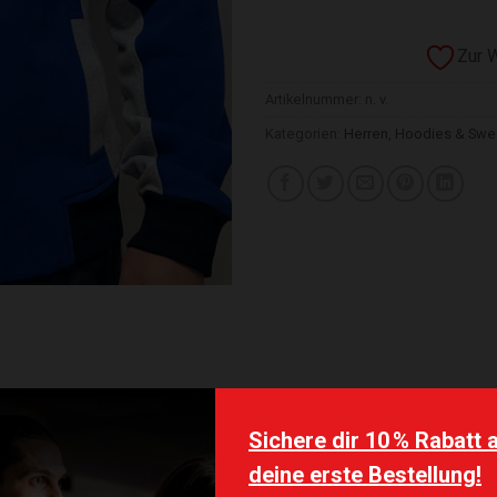
Zur 
Artikelnummer:
n. v.
Kategorien:
Herren
,
Hoodies & Swea