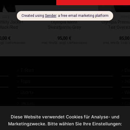
+
+
G SALE
HERREN
HERR
tility Jacket
Olympia Mens
Olympia Premi
Black/Red
Sweatpants-Grey
Tee Oversi
0,00
€
95,00
€
85,0
zgl. Lieferkosten
Inkl. MwSt. zzgl. Lieferkosten
Inkl. MwSt. zzgl.
T Shirt
Da
Tops
AG
Shorts
Wi
Jacken
Co
Üb
Diese Website verwendet Cookies für Analyse- und
Marketingzwecke. Bitte wählen Sie Ihre Einstellungen:
Ko