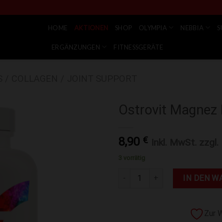
HOME
AKTIONEN
SHOP
OLYMPIA
NEBBIA
S
ERGÄNZUNGEN
FITNESSGERÄTE
 / COLLAGEN / JOINT SUPPORT
Ostrovit Magnez 
Zur Wunschliste hinzufügen
8,90
€
Inkl. MwSt. zzgl.
3 vorrätig
Ostrovit Magnez Max + Vitamin
IN DEN W
Zur 