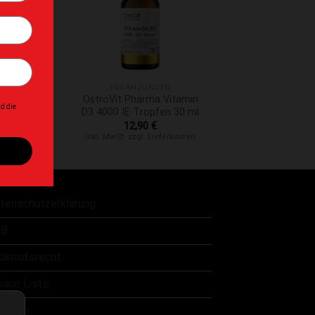
+
NGEN
ERGÄNZUNGEN
ma Bio-Zink
OstroVit Pharma Vitamin
ette
D3 4000 IE Tropfen 30 ml
€
12,90
€
 Lieferkosten
Inkl. MwSt. zzgl. Lieferkosten
tenschutzerklärung
B
derrufsrecht
okie Liste
er uns