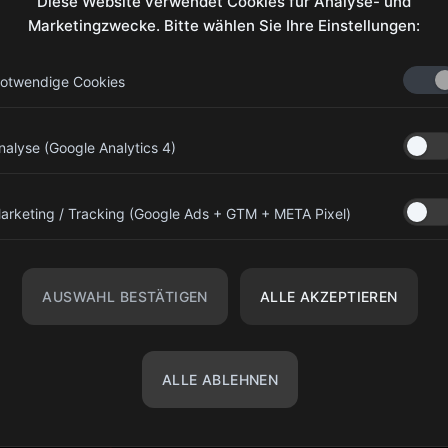
Diese Website verwendet Cookies für Analyse- und
Marketingzwecke. Bitte wählen Sie Ihre Einstellungen:
Ko
otwendige Cookies
olympiagear.eu@gmail.com
nalyse (Google Analytics 4)
+43 676 7733794
Kinderspitalgasse 13, 1090 Wien,
arketing / Tracking (Google Ads + GTM + META Pixel)
Österreich
r
Olympia Gear Austria
r
AUSWAHL BESTÄTIGEN
ALLE AKZEPTIEREN
@olympiagear_austria
ALLE ABLEHNEN
©
Olimpia Gear Fit
2026. Alle Rechte vorbehalten.