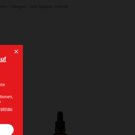
mins / Collagen / Joint Support
,
Ostrovit
hinzufügen
Zur Wunschliste hinzufügen