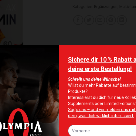
Kategorien:
Ergänzungen
,
Multivita
te hinzufügen
Zur Wunschliste hinzufügen
Zur Wunschliste 