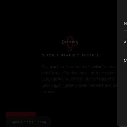
N
A
M
Olympia Gear Austria ist offizieller Lizenznehme
von Olympia Productions – getragen von der
Legende Kevin Levrone. Jedes Produkt steht fü
Leistung, Hingabe und ein Vermächtnis, das
inspiriert.
10 % HOLEN
Cookie-Einstellungen