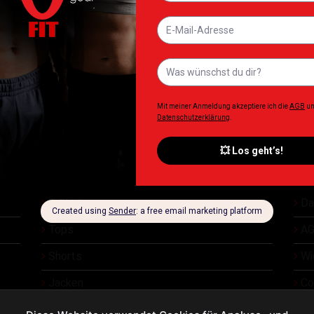
NICHT VORRÄTIG
+
+
NZUNGEN
BAD ASS
ERGÄNZU
 Keep Sleep
BAD ASS PAK 30
OstroVit Phar
in 180 Tabs
SACHETS
90 Tabl
,90
€
44,90
€
8,90
zgl. Lieferkosten
Inkl. MwSt. zzgl. Lieferkosten
Inkl. MwSt. zzgl.
T Shirt
Da
Tops
AG
Shorts
Wi
Jacken
Co
Üb