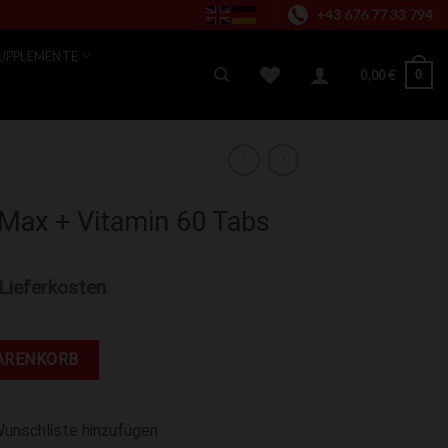
+43 676 77 33 794
UPPLEMENTE
0
0,00
€
Max + Vitamin 60 Tabs
 Lieferkosten
 60 Tabs Menge
ARENKORB
Wunschliste hinzufügen