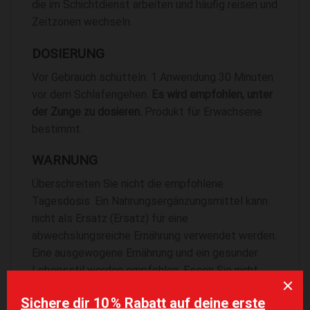
die im Schichtdienst arbeiten und häufig reisen und
Zeitzonen wechseln.
DOSIERUNG
Vor Gebrauch schütteln. 1 Anwendung 30 Minuten
vor dem Schlafengehen.
Es wird empfohlen, unter
der Zunge zu dosieren.
Produkt für Erwachsene
bestimmt.
WARNUNG
Überschreiten Sie nicht die empfohlene
Tagesdosis. Ein Nahrungsergänzungsmittel kann
nicht als Ersatz (Ersatz) für eine
abwechslungsreiche Ernährung verwendet werden.
Eine ausgewogene Ernährung und ein gesunder
Lebensstil werden empfohlen. Essen Sie nicht,
wenn Sie gegen einen der Inhaltsstoffe des
Produkts allergisch sind. Außerhalb der Reichweite