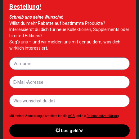
von kleinen Kindern aufbewahren.
Nicht beim Autofahren oder Bedienen von
Maschinen anwenden, nicht mit Alkoholkonsum
und anderen Drogen, einschließlich pflanzlicher
Heilmittel, kombinieren.
FACTS
WIRKSAME BESTANDTEILE
1 ANWENDUNG
Melatonin
1 mg
ÄHNLICHE PRODUKTE