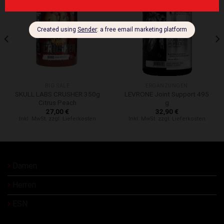
Zur Wunschliste hinzufügen
Zur Wunschliste hinzufügen
BIG SALE
ERGÄNZUNGEN
SKULL LABS CRUSHER 350g
LEVRONE Joint Support 495
Citrus Peach
g
27,00
€
32,90
€
Inkl. MwSt. zzgl. Lieferkosten
Inkl. MwSt. zzgl. Lieferkosten
Damen
Herren
ESN