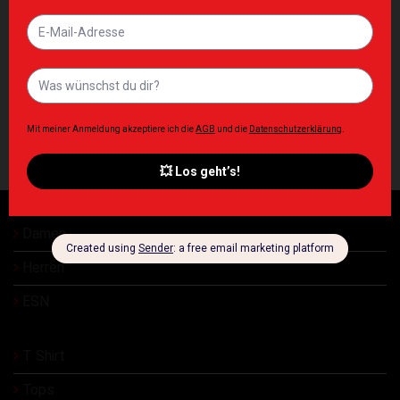
DAMEN NEBBIA
MEN
One-Piece Workout Bodysuit
Washed Rag Top GOLDEN
5″ GYM RAT Black 287
AGE Light Grey 788
79,00
€
64,00
€
Inkl. MwSt. zzgl. Lieferkosten
Inkl. MwSt. zzgl. Lieferkosten
Damen
Herren
ESN
T Shirt
Tops