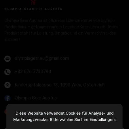
Olympia Gear Austria ist offizieller Lizenznehmer von Olympia
Productions – getragen von der Legende Kevin Levrone. Jedes
Produkt steht für Leistung, Hingabe und ein Vermächtnis, das
inspiriert.
olympiagear.eu@gmail.com
+43 676 7733794
Kinderspitalgasse 13, 1090 Wien, Österreich
Olympia Gear Austria
@olympiagear_austria
Diese Website verwendet Cookies für Analyse- und
Marketingzwecke. Bitte wählen Sie Ihre Einstellungen: