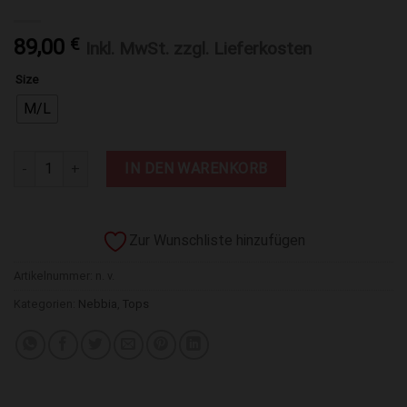
89,00
€
Inkl. MwSt. zzgl. Lieferkosten
Size
M/L
Oversize-Hoodie OWN YOUR POWER rosa 433 Menge
IN DEN WARENKORB
Zur Wunschliste hinzufügen
Artikelnummer:
n. v.
Kategorien:
Nebbia
,
Tops