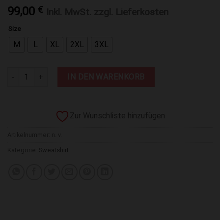
99,00
€
Inkl. MwSt. zzgl. Lieferkosten
Size
M
L
XL
2XL
3XL
Washed Hoodie HERITAGE 793 Menge
IN DEN WARENKORB
Zur Wunschliste hinzufügen
Artikelnummer:
n. v.
Kategorie:
Sweatshirt