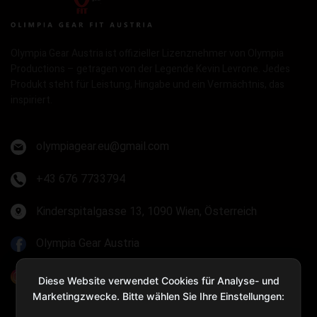
Olympia Gear Austria ist offizieller Lizenznehmer von Olympia
Productions – getragen von der Legende Kevin Levrone. Jedes
Produkt steht für Leistung, Hingabe und ein Vermächtnis, das
inspiriert.
olympiagear.eu@gmail.com
+43 676 7733794
Kinderspitalgasse 13, 1090 Wien, Österreich
Olympia Gear Austria
@olympiagear_austria
Diese Website verwendet Cookies für Analyse- und
Marketingzwecke. Bitte wählen Sie Ihre Einstellungen: