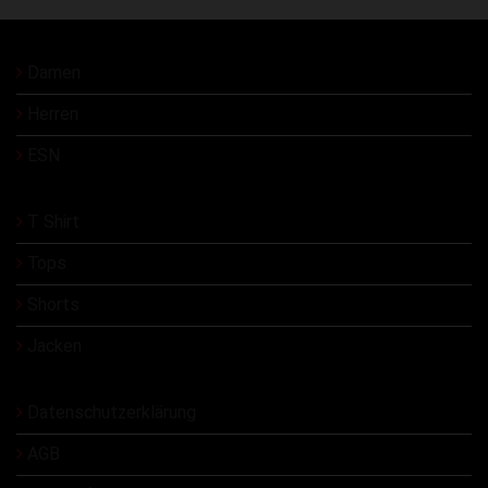
Damen
Herren
ESN
T Shirt
Tops
Shorts
Jacken
Datenschutzerklärung
AGB