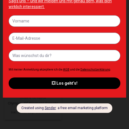
DAMEN OLYMPIA
DAMEN OLYMPIA
Waistband Sweatpants
Red Olympia Womens Sweats
Women’s Olympia White
95,00
€
95,00
€
Inkl. MwSt. zzgl. Lieferkosten
Inkl. MwSt. zzgl. Lieferkosten
Zur Wunschliste hinzufügen
DAMEN OLYMPIA
Olympia „O“ Womens Sweats
95,00
€
Inkl. MwSt. zzgl. Lieferkosten