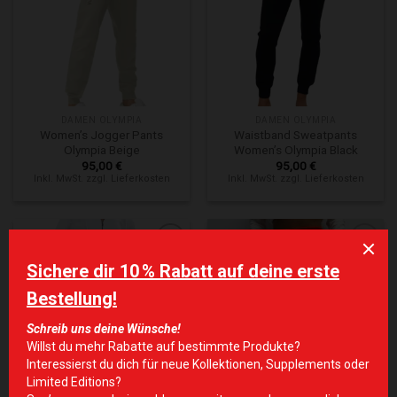
DAMEN OLYMPIA
DAMEN OLYMPIA
Women’s Jogger Pants
Waistband Sweatpants
Olympia Beige
Women’s Olympia Black
95,00
€
95,00
€
Inkl. MwSt. zzgl. Lieferkosten
Inkl. MwSt. zzgl. Lieferkosten
Zur Wunschliste hinzufügen
Zur Wunschliste hinzufügen
NICHT VORRÄTIG