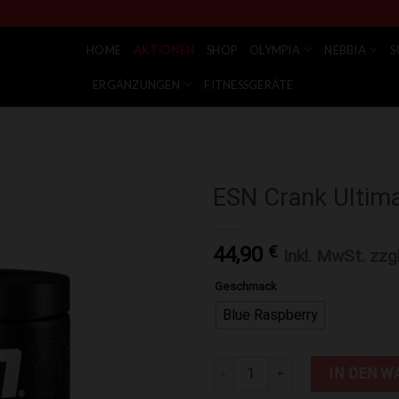
HOME
AKTIONEN
SHOP
OLYMPIA
NEBBIA
S
ERGÄNZUNGEN
FITNESSGERÄTE
ESN Crank Ultim
Zur Wunschliste hinzufügen
44,90
€
Inkl. MwSt. zzg
Geschmack
Blue Raspberry
ESN Crank Ultimate 360g Meng
IN DEN W