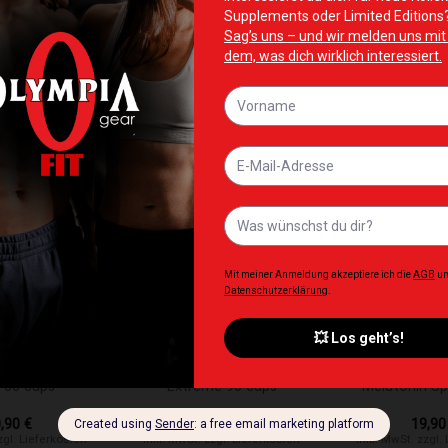
te hinzufügen
Zur Wunschliste hinzufügen
Zur Wunschliste 
NICHT VORRÄTIG
+
+
NZUNGEN
ERGÄNZUNGEN
ERGÄNZU
VITA&MINERALS
OstroVit Omega 3
OstroVit 
 60 caps
Extreme 90 caps
Melatonin Sp
0,90
€
15,90
€
19,9
zgl. Lieferkosten
Inkl. MwSt. zzgl. Lieferkosten
Inkl. MwSt. zzgl.