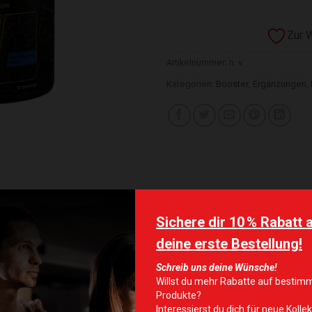
Zur 
Artikelnummer:
n. v.
Kategorien:
Booster
,
Ergänzungen
,
Blue Raspberry