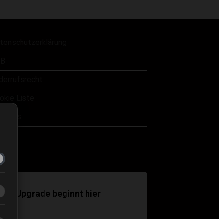
tenschutzerklärung
B
derrufsrecht
okie Liste
er uns
ntakt