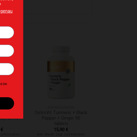
hinzufügen
Zur Wunschliste hinzufügen
+
NGEN
ERGÄNZUNGEN
Pharma
OstroVit Turmeric + Black
ray 30 ml
Pepper + Ginger 90
tablets
0
€
15,90
€
 Lieferkosten
Inkl. MwSt. zzgl. Lieferkosten