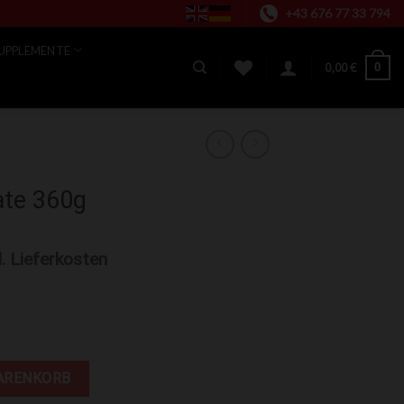
+43 676 77 33 794
UPPLEMENTE
0
0,00
€
ate 360g
l. Lieferkosten
e
ARENKORB