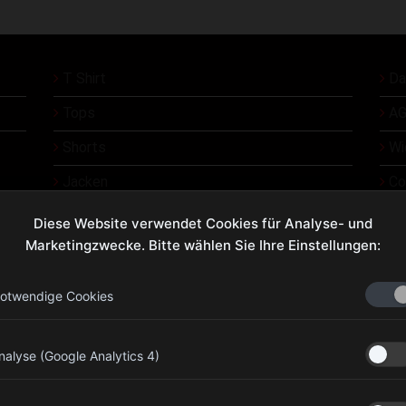
T Shirt
Da
Tops
AG
Shorts
Wi
Jacken
Co
Üb
Diese Website verwendet Cookies für Analyse- und
Marketingzwecke. Bitte wählen Sie Ihre Einstellungen:
Ko
otwendige Cookies
olympiagear.eu@gmail.com
nalyse (Google Analytics 4)
+43 676 7733794