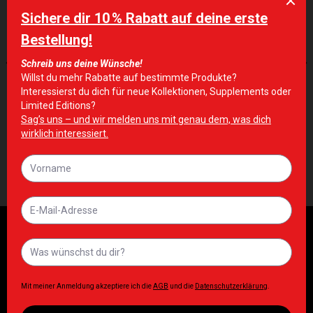
Zur Wunschliste hinzufügen
Zur Wunschliste hinzufügen
NICHT VORRÄTIG
ERGÄNZUNGEN
ERGÄNZUNGEN
ESN Designer Protein
ESN Zinc 120 Caps
Pudding 360g
18,90
€
15,90
€
Inkl. MwSt. zzgl. Lieferkosten
Inkl. MwSt. zzgl. Lieferkosten
Damen
Herren
ESN