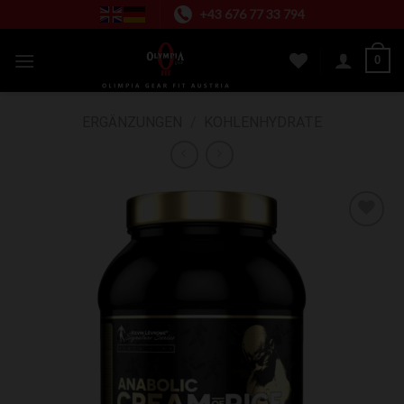
Zum
+43 676 77 33 794
Inhalt
springen
0
ERGÄNZUNGEN
/
KOHLENHYDRATE
Zur Wunschliste hinzufügen