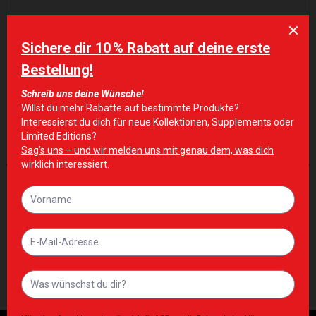
ÄHNLICHE PRODUKTE
Zur Wunschliste hinzufügen
Zur Wunschliste hinzufügen
HERREN
HERREN
Olympia Pullover Hoodie
Men’s Sleeveless Hoodie
Brown
Green
120,00
€
69,00
€
Inkl. MwSt. zzgl. Lieferkosten
Inkl. MwSt. zzgl. Lieferkosten