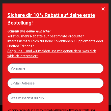
ÄHNLICHE PRODUKTE
Zur Wunschliste hinzufügen
Zur Wunschliste hinzufügen
ERGÄNZUNGEN
ERGÄNZUNGEN
OstroVit Pharma Bio-Zink 90
OstroVit VITA&MINERALS
Tablette
Sport 60 caps
8,90
€
10,90
€
Inkl. MwSt. zzgl. Lieferkosten
Inkl. MwSt. zzgl. Lieferkosten