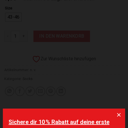
Size
43-46
NEBBIA Crew Socks 166 Menge
IN DEN WARENKORB
Zur Wunschliste hinzufügen
Artikelnummer:
n. v.
Kategorie:
Socks