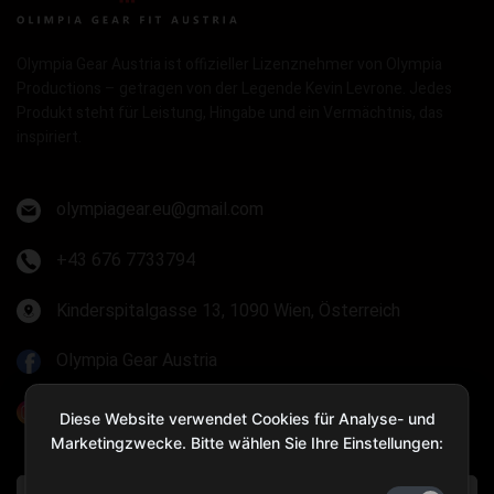
Olympia Gear Austria ist offizieller Lizenznehmer von Olympia
Productions – getragen von der Legende Kevin Levrone. Jedes
Produkt steht für Leistung, Hingabe und ein Vermächtnis, das
inspiriert.
olympiagear.eu@gmail.com
+43 676 7733794
Kinderspitalgasse 13, 1090 Wien, Österreich
Olympia Gear Austria
@olympiagear_austria
Diese Website verwendet Cookies für Analyse- und
Marketingzwecke. Bitte wählen Sie Ihre Einstellungen: