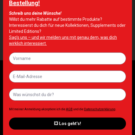
ZUSÄTZLICHE INFORMATIONEN
SIZE
43-46
Damen
Herren
ESN
T Shirt
Tops