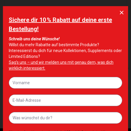
ÄHNLICHE PRODUKTE
Zur Wunschliste hinzufügen
Zur Wunschliste hinzufügen
HERREN
HERREN
Olympia Crewneck Sweater
Olympia Pullover Hoodie Blue
Embossed Beige
95,00
€
120,00
€
Inkl. MwSt. zzgl. Lieferkosten
Inkl. MwSt. zzgl. Lieferkosten