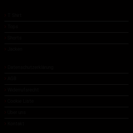
T Shirt
Tops
Shorts
Jacken
Datenschutzerklärung
AGB
Widerrufsrecht
Cookie Liste
Über uns
Kontakt