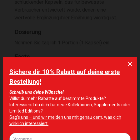
schluckender Kapseln, das für bewusste
Verbraucher entwickelt wurde, denen eine
wertvolle Ergänzung ihrer Ernährung wichtig ist.
Dosierung
Nehmen Sie täglich 1 Portion (1 Kapsel) ein.
Facts
WIRKSTOFFE
PRO PORTION
Ginsengwurzelextrakt:
110 mg
– davon Ginsenoside (20%)
22 mg
ÄHNLICHE PRODUKTE