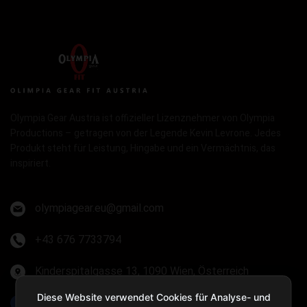
Olympia Gear Austria ist offizieller Lizenznehmer von Olympia
Productions – getragen von der Legende Kevin Levrone. Jedes
Produkt steht für Leistung, Hingabe und ein Vermächtnis, das
inspiriert.
olympiagear.eu@gmail.com
+43 676 7733794
Kinderspitalgasse 13, 1090 Wien, Österreich
Diese Website verwendet Cookies für Analyse- und
Olympia Gear Austria