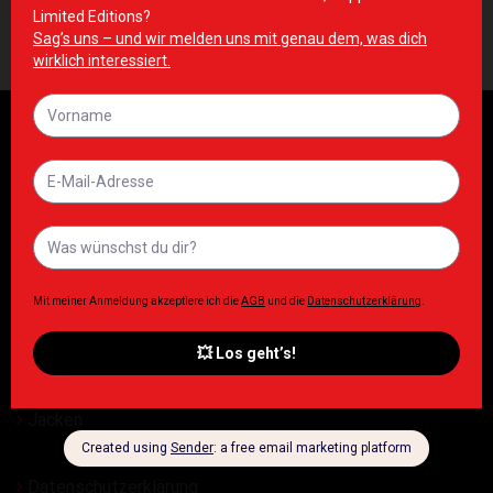
59,90
€
46,90
€
Inkl. MwSt. zzgl. Lieferkosten
Inkl. MwSt. zzgl. Lieferkosten
Damen
Herren
ESN
T Shirt
Tops
Shorts
Jacken
Datenschutzerklärung