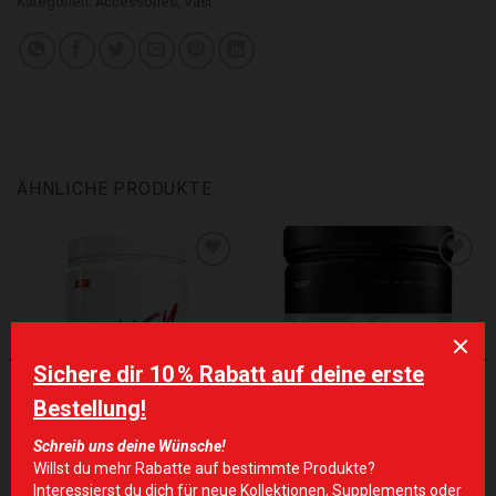
Kategorien:
Accessories
,
Vast
ÄHNLICHE PRODUKTE
Zur Wunschliste hinzufügen
Zur Wunschliste hinzufügen
NICHT VORRÄTIG
EIWEIS/MASS GAINER
VAST
Vast AWhey Isolate 900g
Vast V8 Ultra 364g