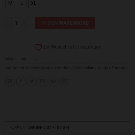
M
L
XL
Wings of Strength Women Zip Hoodie Grey Menge
IN DEN WARENKORB
Zur Wunschliste hinzufügen
Artikelnummer:
n. v.
Kategorien:
Damen Olympia
,
Hoodies & Sweatshirts
,
Wings of Strength
ZUSÄTZLICHE INFORMATIONEN