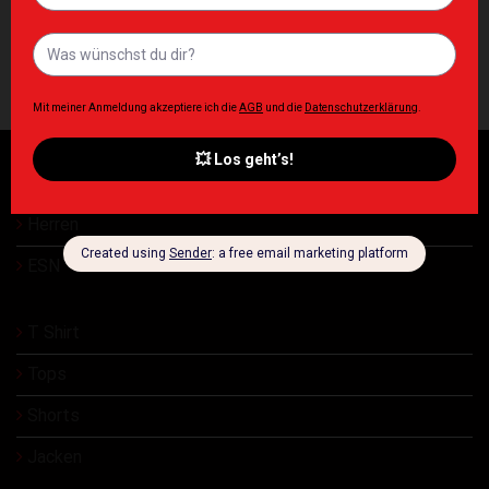
DAMEN OLYMPIA
DAMEN OLYMPIA
Zip Up Crop Hoodie Women’s
Criss Cross Tank Top
Olympia Black
Women’s Olympia Black
90,00
€
60,00
€
Inkl. MwSt. zzgl. Lieferkosten
Inkl. MwSt. zzgl. Lieferkosten
Damen
Herren
ESN
T Shirt
Tops
Shorts
Jacken