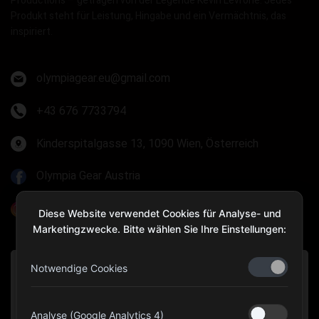
Productions – getragen von der Legende Kevin Levrone. Jedes
Produkt steht für Leistung, Hingabe und ein Vermächtnis, das
inspiriert.
olympiagear.eu@gmail.com
+43 676 7733794
Kinderspitalgasse 13, 1090 Wien, Österreich
Olympia Gear Austria
@olympiagear_austria
Diese Website verwendet Cookies für Analyse- und
Marketingzwecke. Bitte wählen Sie Ihre Einstellungen:
Notwendige Cookies
Analyse (Google Analytics 4)