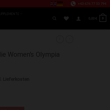
+43 676 77 33 794
UPPLEMENTE
0
0,00
€
die Women’s Olympia
l. Lieferkosten
ympia Black Menge