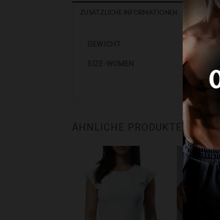
ZUSÄTZLICHE INFORMATIONEN
GEWICHT
SIZE-WOMEN
ÄHNLICHE PRODUKTE
liste hinzufügen
Zur Wunschliste hinzufügen
Zur Wunschlis