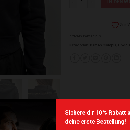
IN DEN W
Zur 
Artikelnummer:
n. v.
Kategorien:
Damen Olympia
,
Hoodie