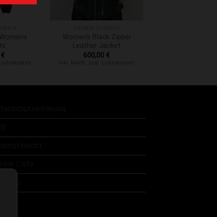
+
YMPIA
DAMEN OLYMPIA
“ Womens
Women’s Black Zipper
ts
Leather Jacket
0
€
600,00
€
 Lieferkosten
Inkl. MwSt. zzgl. Lieferkosten
tenschutzerklärung
B
derrufsrecht
okie Liste
er uns
ntakt