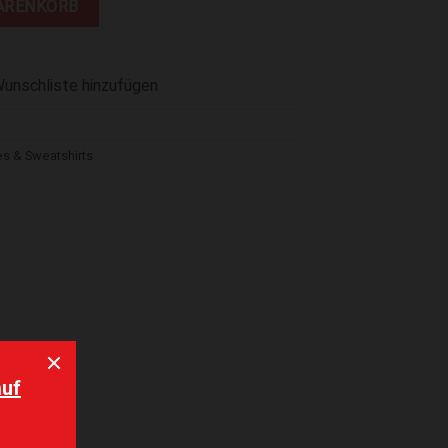
ARENKORB
Wunschliste hinzufügen
s & Sweatshirts