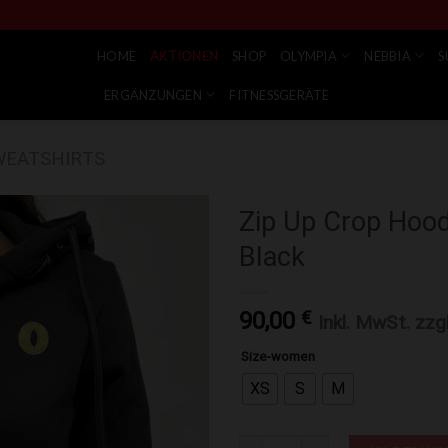
HOME
AKTIONEN
SHOP
OLYMPIA
NEBBIA
S
ERGÄNZUNGEN
FITNESSGERÄTE
WEATSHIRTS
Zip Up Crop Hoo
Black
Zur Wunschliste hinzufügen
90,00
€
Inkl. MwSt. zzg
Size-women
XS
S
M
Zip Up Crop Hoodie Women’s Ol