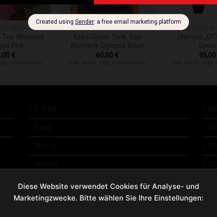
+
+
 OLYMPIA
DAMEN OLYMPIA
DAMEN OL
p Tee Women’s
Criss Cross Tank Top
Olympia „O
pia Pink
Women’s Olympia Black
Swea
5,00
€
60,00
€
95,0
zgl. Lieferkosten
Inkl. MwSt. zzgl. Lieferkosten
Inkl. MwSt. zzgl.
T Shirt
Da
Tops
AG
Shorts
Wi
Jacken
Co
Üb
Diese Website verwendet Cookies für Analyse- und
Marketingzwecke. Bitte wählen Sie Ihre Einstellungen:
Ko