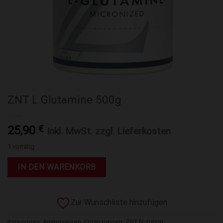
ZNT L Glutamine 500g
25,90
€
Inkl. MwSt. zzgl. Lieferkosten
1 vorrätig
IN DEN WARENKORB
Zur Wunschliste hinzufügen
Kategorien:
Aminosauren
,
Ergänzungen
,
ZNT Nutrition