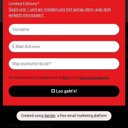
Melatonin 180 Tabs
Sport 60 caps
8,90
€
10,90
€
Inkl. MwSt. zzgl. Lieferkosten
Inkl. MwSt. zzgl. Lieferkosten
Damen
Herren
ESN
T Shirt
Tops
Shorts
Jacken
Datenschutzerklärung