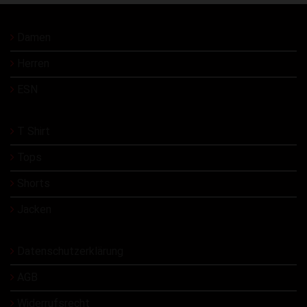
Damen
Herren
ESN
T Shirt
Tops
Shorts
Jacken
Datenschutzerklärung
AGB
Widerrufsrecht