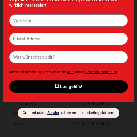
Servings per container:30
Amount in
9 g
Fish collagen Peptan® F
6500 mg
Acerola fruit extract of
230 mg 57,5 mg (72%
which vitamin C
NRV)
Vitamin C
150 mg (187,5% NRV)
Hyaluronic acid
100 mg
Zinc
10 mg (100% NRV)
Caviar extract
5 mg
Vitamin B6
1,4 mg (100% NRV)
Selenium
110 μg (200% NRV
Biotin
100 μg (200% NRV)