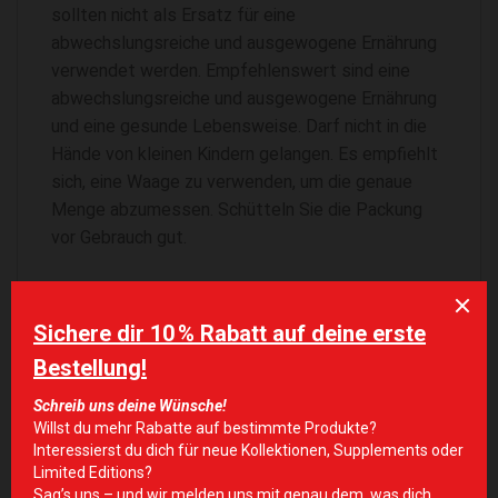
sollten nicht als Ersatz für eine
abwechslungsreiche und ausgewogene Ernährung
verwendet werden. Empfehlenswert sind eine
abwechslungsreiche und ausgewogene Ernährung
und eine gesunde Lebensweise. Darf nicht in die
Hände von kleinen Kindern gelangen. Es empfiehlt
sich, eine Waage zu verwenden, um die genaue
Menge abzumessen. Schütteln Sie die Packung
vor Gebrauch gut.
LAGERUNG
Trocken und bei Raumtemperatur (15-25°C) lagern,
vor Licht schützen und nicht einfrieren.
FACTS
Serving size- 2 Scoops (9g)