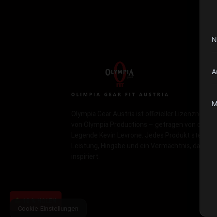
N
A
M
Olympia Gear Austria ist offizieller Lizenznehme
von Olympia Productions – getragen von der
Legende Kevin Levrone. Jedes Produkt steht fü
Leistung, Hingabe und ein Vermächtnis, das
inspiriert.
10 % HOLEN
Cookie-Einstellungen