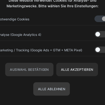
Diese Website verwendet Cookies für Analyse- und
Marketingzwecke. Bitte wählen Sie Ihre Einstellungen:
Ko
otwendige Cookies
olympiagear.eu@gmail.com
nalyse (Google Analytics 4)
+43 676 7733794
Kinderspitalgasse 13, 1090 Wien,
arketing / Tracking (Google Ads + GTM + META Pixel)
Österreich
r
Olympia Gear Austria
r
AUSWAHL BESTÄTIGEN
ALLE AKZEPTIEREN
@olympiagear_austria
ALLE ABLEHNEN
©
Olimpia Gear Fit
2026. Alle Rechte vorbehalten.