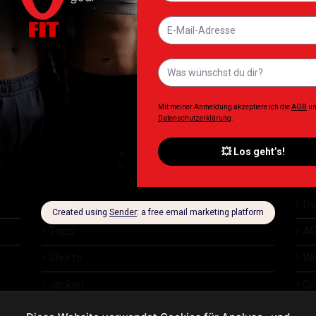
+
+
UTRITION
ALLNUTRITION
ALLNUTR
AllNutrition Digestive
AllNutrition B
 Workout 900g
Enzymes 100 caps
Workout
5,90
€
19,90
€
25,0
zgl. Lieferkosten
Inkl. MwSt. zzgl. Lieferkosten
Inkl. MwSt. zzgl.
T Shirt
Da
Tops
AG
Shorts
Wi
Jacken
Co
Üb