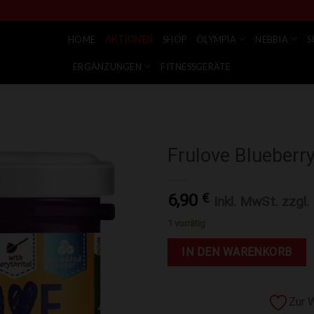
HOME
AKTIONEN
SHOP
OLYMPIA
NEBBIA
S
ERGÄNZUNGEN
FITNESSGERÄTE
Frulove Blueberr
Zur Wunschliste hinzufügen
6,90
€
Inkl. MwSt. zzgl.
1 vorrätig
IN DEN WARENKORB
Zur 