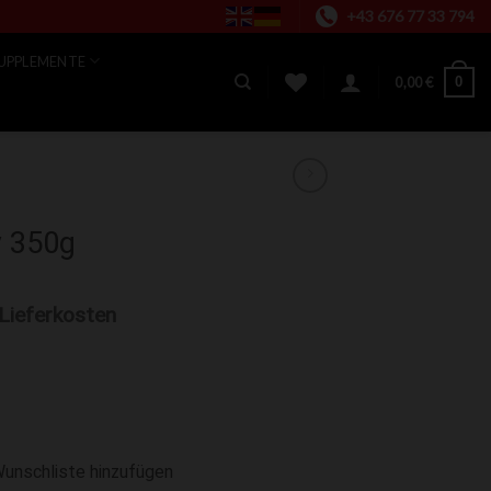
+43 676 77 33 794
UPPLEMENTE
0
0,00
€
y 350g
 Lieferkosten
Wunschliste hinzufügen