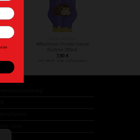
+
ITION
ALLNUTRITION
ig Pump Pre
AllNutrition Protein Sauce
 420g
Nutlove 280ml
0
€
7,90
€
 Lieferkosten
Inkl. MwSt. zzgl. Lieferkosten
tenschutzerklärung
B
derrufsrecht
okie Liste
er uns