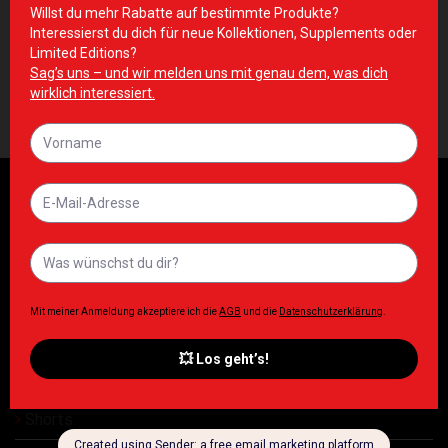
ACCESSORIES
ACCESSORIES
Olympia Weight Lifting
ZNT Shaker Blue
Gloves
10,00
€
39,90
€
Inkl. MwSt. zzgl. Lieferkosten
Inkl. MwSt. zzgl. Lieferkosten
Damen
Herren
ESN
T Shirt
Tops
Shorts