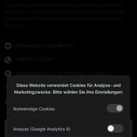
Olympia Gear Austria ist offizieller Lizenznehmer von Olympia
Productions – getragen von der Legende Kevin Levrone. Jedes
Produkt steht für Leistung, Hingabe und ein Vermächtnis, das
inspiriert.
olympiagear.eu@gmail.com
+43 676 7733794
Kinderspitalgasse 13, 1090 Wien, Österreich
Diese Website verwendet Cookies für Analyse- und
Olympia Gear Austria
Marketingzwecke. Bitte wählen Sie Ihre Einstellungen:
@olympiagear_austria
Notwendige Cookies
Analyse (Google Analytics 4)